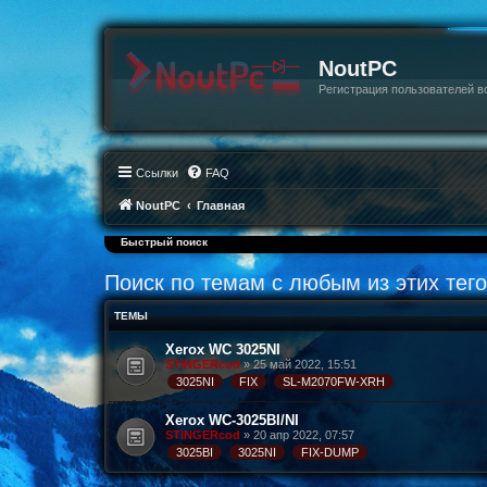
NoutPC
Регистрация пользователей в
Ссылки
FAQ
NoutPC
Главная
Быстрый поиск
Поиск по темам с любым из этих тего
ТЕМЫ
Xerox WC 3025NI
STINGERcod
» 25 май 2022, 15:51
3025NI
FIX
SL-M2070FW-XRH
Xerox WC-3025BI/NI
STINGERcod
» 20 апр 2022, 07:57
3025BI
3025NI
FIX-DUMP