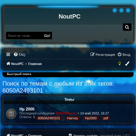
NoutPC
П
о
и
Go!
с
к
FAQ
Регистрация
Вход
NoutPC
Главная
Быстрый поиск
Поиск по темам с любым из этих тегов:
6050A2493101
Темы
Hp 2000
Последнее сообщение
STINGERcod
«
14 май 2022, 16:27
Ответы:
1
6050A2493101
Harvey
Hp2000
pdf
NoutPC
Главная
Удалить cookies
Часовой пояс:
UTC