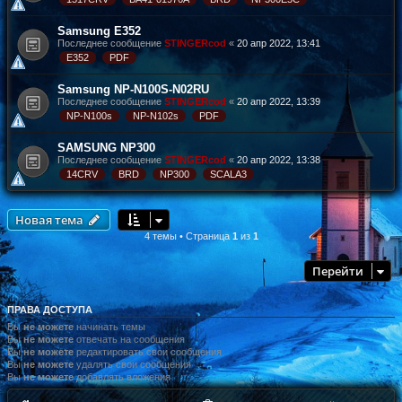
Samsung E352
Последнее сообщение
STINGERcod
«
20 апр 2022, 13:41
E352
PDF
Samsung NP-N100S-N02RU
Последнее сообщение
STINGERcod
«
20 апр 2022, 13:39
NP-N100s
NP-N102s
PDF
SAMSUNG NP300
Последнее сообщение
STINGERcod
«
20 апр 2022, 13:38
14CRV
BRD
NP300
SCALA3
Новая тема
4 темы • Страница
1
из
1
Перейти
ПРАВА ДОСТУПА
Вы
не можете
начинать темы
Вы
не можете
отвечать на сообщения
Вы
не можете
редактировать свои сообщения
Вы
не можете
удалять свои сообщения
Вы
не можете
добавлять вложения