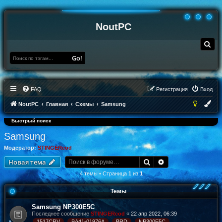
NoutPC
П
о
и
Go!
с
к
FAQ
Регистрация
Вход
NoutPC
Главная
Схемы
Samsung
Быстрый поиск
Samsung
Модератор:
STINGERcod
Поиск
Расширенный по
Новая тема
4 темы • Страница
1
из
1
Темы
Samsung NP300E5C
Последнее сообщение
STINGERcod
«
22 апр 2022, 06:39
1517CRV
BA41-01976A
BRD
NP300E5C