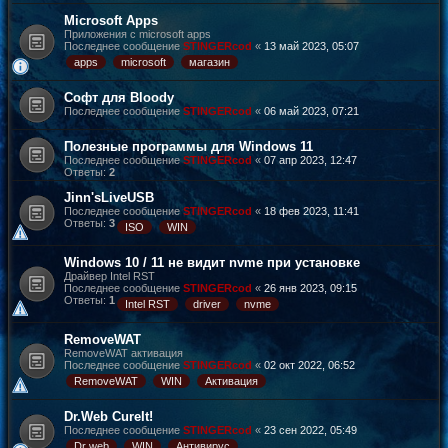
Microsoft Apps
Приложения с microsoft apps
Последнее сообщение
STINGERcod
«
13 май 2023, 05:07
apps
microsoft
магазин
Софт для Bloody
Последнее сообщение
STINGERcod
«
06 май 2023, 07:21
Полезные программы для Windows 11
Последнее сообщение
STINGERcod
«
07 апр 2023, 12:47
Ответы:
2
Jinn'sLiveUSB
Последнее сообщение
STINGERcod
«
18 фев 2023, 11:41
Ответы:
3
ISO
WIN
Windows 10 / 11 не видит nvme при установке
Драйвер Intel RST
Последнее сообщение
STINGERcod
«
26 янв 2023, 09:15
Ответы:
1
Intel RST
driver
nvme
RemoveWAT
RemoveWAT активация
Последнее сообщение
STINGERcod
«
02 окт 2022, 06:52
RemoveWAT
WIN
Активация
Dr.Web CureIt!
Последнее сообщение
STINGERcod
«
23 сен 2022, 05:49
Dr web
WIN
Антивирус