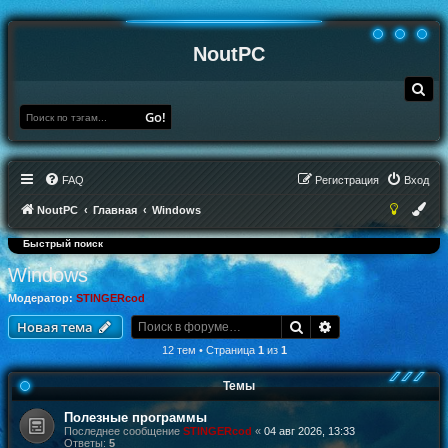
NoutPC
П
о
и
Go!
с
к
FAQ
Регистрация
Вход
NoutPC
Главная
Windows
Быстрый поиск
Windows
Модератор:
STINGERcod
Поиск
Расширенный по
Новая тема
12 тем • Страница
1
из
1
Темы
Полезные программы
Последнее сообщение
STINGERcod
«
04 авг 2026, 13:33
Ответы:
5