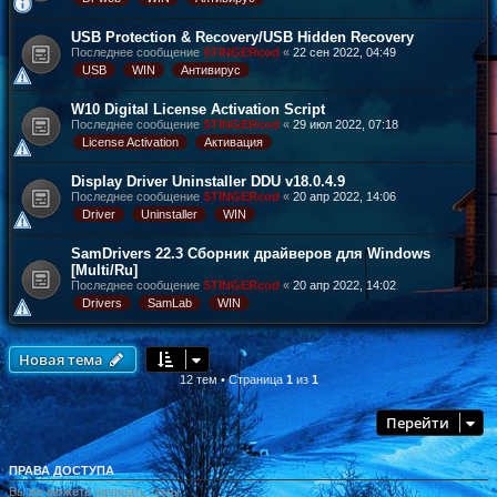
USB Protection & Recovery/USB Hidden Recovery
Последнее сообщение
STINGERcod
«
22 сен 2022, 04:49
USB
WIN
Антивирус
W10 Digital License Activation Script
Последнее сообщение
STINGERcod
«
29 июл 2022, 07:18
License Activation
Активация
Display Driver Uninstaller DDU v18.0.4.9
Последнее сообщение
STINGERcod
«
20 апр 2022, 14:06
Driver
Uninstaller
WIN
SamDrivers 22.3 Сборник драйверов для Windows
[Multi/Ru]
Последнее сообщение
STINGERcod
«
20 апр 2022, 14:02
Drivers
SamLab
WIN
Новая тема
12 тем • Страница
1
из
1
Перейти
ПРАВА ДОСТУПА
Вы
не можете
начинать темы