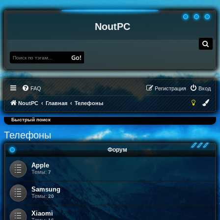
NoutPC
П
о
и
Go!
с
к
FAQ
Регистрация
Вход
NoutPC
Главная
Телефоны
Быстрый поиск
Телефоны
Форум
Apple
Темы:
7
Samsung
Темы:
20
Xiaomi