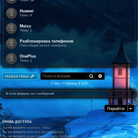
Темы:
16
Huawei
Темы:
6
Meizu
Темы:
1
Разблокировка телефонов
Пака общая на все телефоны
OnePlus
Темы:
1
Поиск
Расширенный по
Новая тема
0 тем • Страница
1
из
1
В этом форуме нет сообщений.
Перейти
ПРАВА ДОСТУПА
Вы
не можете
начинать темы
Вы
не можете
отвечать на сообщения
Вы
не можете
редактировать свои сообщения