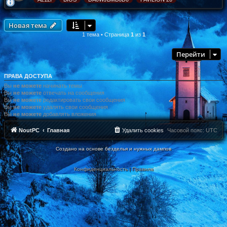
Новая тема
1 тема • Страница
1
из
1
Перейти
ПРАВА ДОСТУПА
Вы
не можете
начинать темы
Вы
не можете
отвечать на сообщения
Вы
не можете
редактировать свои сообщения
Вы
не можете
удалять свои сообщения
Вы
не можете
добавлять вложения
NoutPC
Главная
Удалить cookies
Часовой пояс:
UTC
Создано на основе безделья и нужных дампов
Конфиденциальность
|
Правила