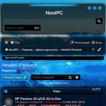
NoutPC
П
о
и
Go!
с
к
FAQ
Регистрация
Вход
NoutPC
Главная
Дампы десктопа
Hewlett-Packard
Быстрый поиск
Hewlett-Packard
Модератор:
STINGERcod
Поиск
Расширенный по
Новая тема
1 тема • Страница
1
из
1
Темы
HP Pavilion 20 a212l All-in-One
Последнее сообщение
STINGERcod
«
12 май 2022, 06:54
A212I
BIOS
DA0WJBMB6D0
PAVILION 20