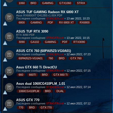
1060
BRD
GAMING
GTX1060
STRIX
ASUS TUF GAMING Radeon RX 6800 XT
Asus RX6800XT D412BS r1.00X PDF
Последнее сообщение
STINGERcod
«
13 авг 2022, 10:23
6800
GAMING
PDF
RX 6800 XT
RX6800
ASUS TUF RTX 3090
RTX 3090 PDF
Последнее сообщение
STINGERcod
«
13 авг 2022, 10:15
3090
GA102
GAMING
PDF
RTX3090
ASUS GTX 760 (60PA05Z0-VG0A01)
Последнее сообщение
STINGERcod
«
12 июл 2022, 07:23
60PA05Z0-VG0A01
760
BRD
GTX 760
Asus GTX 660 Ti DirectCU
Последнее сообщение
STINGERcod
«
12 июл 2022, 07:15
660
660TI
BRD
GTX 660 Ti
Asus dual 1060CG410PLM_1.01
Последнее сообщение
STINGERcod
«
12 июл 2022, 07:14
1060CG410PLM
BRD
DUAL
ASUS GTX 770
Последнее сообщение
STINGERcod
«
12 июл 2022, 07:12
770
BRD
GTX 770