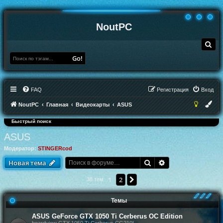
NoutPC
П
о
и
Go!
с
к
FAQ
Регистрация
Вход
NoutPC
Главная
Видеокарты
ASUS
Быстрый поиск
ASUS
Модератор:
STINGERcod
Поиск
Расширенный по
Новая тема
1
2
След.
38 тем
Темы
ASUS GeForce GTX 1050 Ti Cerberus OC Edition