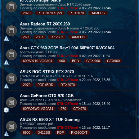
RTX 2070 super Asus
Замеры сопротивлений Asus RTX 2070 super
Последнее сообщение
STINGERcod
«
05 ноя 2022, 06:46
2070
RTX 2070 super
RTX2070
ЗАМЕРЫ
Asus Radeon R7 260X 260
Замеры сопротивлений Asus Radeon R7 260X 260
Последнее сообщение
STINGERcod
«
05 ноя 2022, 06:44
260
260X
R7 260X
ЗАМЕРЫ
Asus GTX 960 2GD5 Rev:1.00A 60PA0710-VG0A04
boardview Asus GTX 960
Последнее сообщение
STINGERcod
«
02 ноя 2022, 11:37
60PA0710-VG0A04
960
BRD
GTX 960
GTX960
ASUS ROG STRIX RTX 2070
Схема на ASUS ROG STRIX RTX 2070 SUPER
Последнее сообщение
STINGERcod
«
22 авг 2022, 15:35
2070
PDF+BRD
RTX2070
Asus GeForce GTX 970 4GB
Asus GeForce GTX 970 4GB boardwiev
Последнее сообщение
STINGERcod
«
15 авг 2022, 15:40
60PA06W0-VG0A31
970
GTX970
ASUS RX 6900 XT TUF Gaming
RX6900XT cхема pdf
Последнее сообщение
STINGERcod
«
13 авг 2022, 11:17
6900
D412BS
PDF
RX6900XT