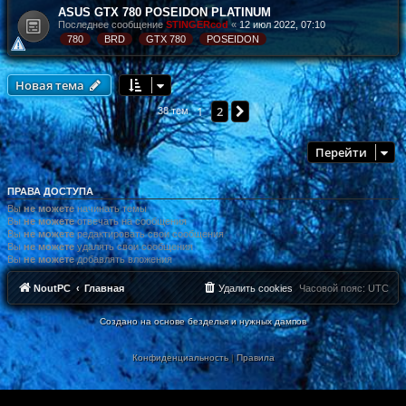
ASUS GTX 780 POSEIDON PLATINUM
Последнее сообщение
STINGERcod
«
12 июл 2022, 07:10
780
BRD
GTX 780
POSEIDON
Новая тема
1
2
След.
38 тем
Перейти
ПРАВА ДОСТУПА
Вы
не можете
начинать темы
Вы
не можете
отвечать на сообщения
Вы
не можете
редактировать свои сообщения
Вы
не можете
удалять свои сообщения
Вы
не можете
добавлять вложения
NoutPC
Главная
Удалить cookies
Часовой пояс:
UTC
Создано на основе безделья и нужных дампов
Конфиденциальность
|
Правила