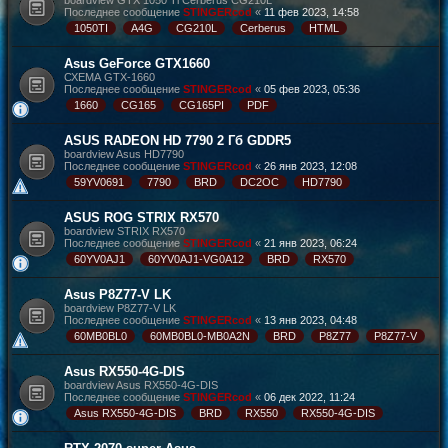
boardview GTX 1050 Ti Cerberus CG210L
Последнее сообщение
STINGERcod
«
11 фев 2023, 14:58
1050TI
A4G
CG210L
Cerberus
HTML
Asus GeForce GTX1660
СХЕМА GTX-1660
Последнее сообщение
STINGERcod
«
05 фев 2023, 05:36
1660
CG165
CG165PI
PDF
ASUS RADEON HD 7790 2 Гб GDDR5
boardview Asus HD7790
Последнее сообщение
STINGERcod
«
26 янв 2023, 12:08
59YV0691
7790
BRD
DC2OC
HD7790
ASUS ROG STRIX RX570
boardview STRIX RX570
Последнее сообщение
STINGERcod
«
21 янв 2023, 06:24
60YV0AJ1
60YV0AJ1-VG0A12
BRD
RX570
Asus P8Z77-V LK
boardview P8Z77-V LK
Последнее сообщение
STINGERcod
«
13 янв 2023, 04:48
60MB0BL0
60MB0BL0-MB0A2N
BRD
P8Z77
P8Z77-V
Asus RX550-4G-DIS
boardview Asus RX550-4G-DIS
Последнее сообщение
STINGERcod
«
06 дек 2022, 11:24
Asus RX550-4G-DIS
BRD
RX550
RX550-4G-DIS