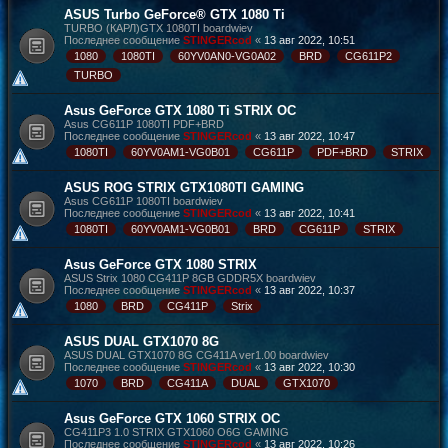
ASUS Turbo GeForce® GTX 1080 Ti
TURBO (КАРЛ)GTX 1080TI boardwiev
Последнее сообщение
STINGERcod
«
13 авг 2022, 10:51
1080
1080TI
60YV0AN0-VG0A02
BRD
CG611P2
TURBO
Asus GeForce GTX 1080 Ti STRIX OC
Asus CG611P 1080TI PDF+BRD
Последнее сообщение
STINGERcod
«
13 авг 2022, 10:47
1080TI
60YV0AM1-VG0B01
CG611P
PDF+BRD
STRIX
ASUS ROG STRIX GTX1080TI GAMING
Asus CG611P 1080TI boardwiev
Последнее сообщение
STINGERcod
«
13 авг 2022, 10:41
1080TI
60YV0AM1-VG0B01
BRD
CG611P
STRIX
Asus GeForce GTX 1080 STRIX
ASUS Strix 1080 CG411P 8GB GDDR5X boardwiev
Последнее сообщение
STINGERcod
«
13 авг 2022, 10:37
1080
BRD
CG411P
Strix
ASUS DUAL GTX1070 8G
ASUS DUAL GTX1070 8G CG411A ver1.00 boardwiev
Последнее сообщение
STINGERcod
«
13 авг 2022, 10:30
1070
BRD
CG411A
DUAL
GTX1070
Asus GeForce GTX 1060 STRIX OC
CG411P3 1.0 STRIX GTX1060 O6G GAMING
Последнее сообщение
STINGERcod
«
13 авг 2022, 10:26