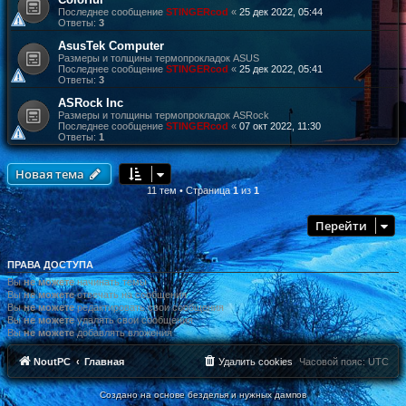
Последнее сообщение
STINGERcod
«
25 дек 2022, 05:44
Ответы:
3
AsusTek Computer
Размеры и толщины термопрокладок ASUS
Последнее сообщение
STINGERcod
«
25 дек 2022, 05:41
Ответы:
3
ASRock Inc
Размеры и толщины термопрокладок ASRock
Последнее сообщение
STINGERcod
«
07 окт 2022, 11:30
Ответы:
1
Новая тема
11 тем • Страница
1
из
1
Перейти
ПРАВА ДОСТУПА
Вы
не можете
начинать темы
Вы
не можете
отвечать на сообщения
Вы
не можете
редактировать свои сообщения
Вы
не можете
удалять свои сообщения
Вы
не можете
добавлять вложения
NoutPC
Главная
Удалить cookies
Часовой пояс:
UTC
Создано на основе безделья и нужных дампов