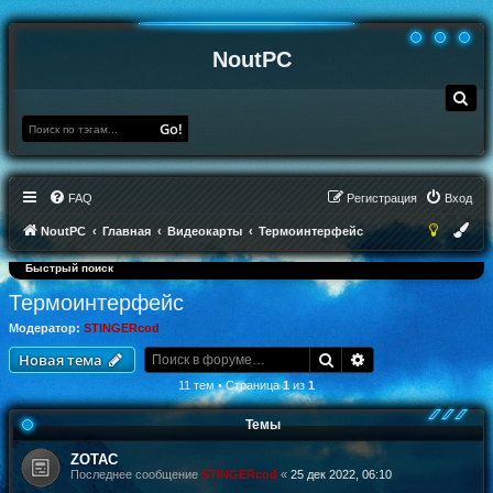
NoutPC
П
о
и
Go!
с
к
FAQ
Регистрация
Вход
NoutPC
Главная
Видеокарты
Термоинтерфейс
Быстрый поиск
Термоинтерфейс
Модератор:
STINGERcod
Поиск
Расширенный по
Новая тема
11 тем • Страница
1
из
1
Темы
ZOTAC
Последнее сообщение
STINGERcod
«
25 дек 2022, 06:10