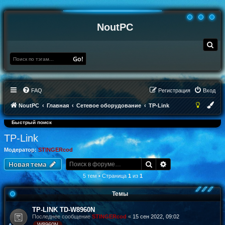
NoutPC
П
о
и
Go!
с
к
FAQ
Регистрация
Вход
NoutPC
Главная
Сетевое оборудование
TP-Link
Быстрый поиск
TP-Link
Модератор:
STINGERcod
Поиск
Расширенный по
Новая тема
5 тем • Страница
1
из
1
Темы
TP-LINK TD-W8960N
Последнее сообщение
STINGERcod
«
15 сен 2022, 09:02
W8960N