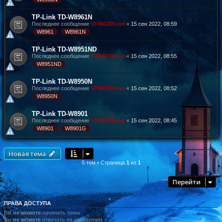
TP-Link TD-W8961N
Последнее сообщение
STINGERcod
«
15 сен 2022, 08:59
W8961
W8961N
TP-Link TD-W8951ND
Последнее сообщение
STINGERcod
«
15 сен 2022, 08:55
W8951ND
TP-Link TD-W8950N
Последнее сообщение
STINGERcod
«
15 сен 2022, 08:52
W8950N
TP-Link TD-W8901
Последнее сообщение
STINGERcod
«
15 сен 2022, 08:45
W8901
W8901G
Новая тема
5 тем • Страница
1
из
1
Перейти
ПРАВА ДОСТУПА
Вы
не можете
начинать темы
Вы
не можете
отвечать на сообщения