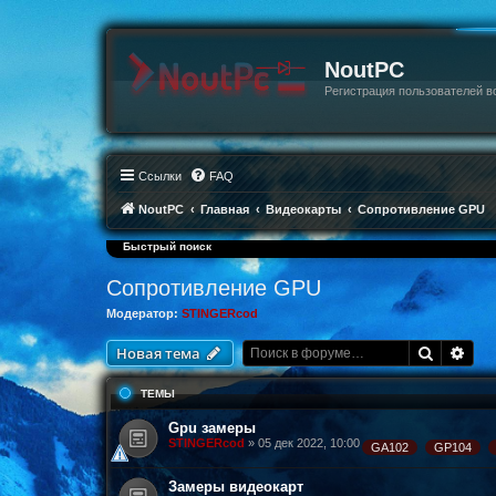
NoutPC
Регистрация пользователей в
Ссылки
FAQ
NoutPC
Главная
Видеокарты
Сопротивление GPU
Быстрый поиск
Сопротивление GPU
Модератор:
STINGERcod
Поиск
Рас
Новая тема
ТЕМЫ
Gpu замеры
STINGERcod
»
05 дек 2022, 10:00
GA102
GP104
Замеры видеокарт