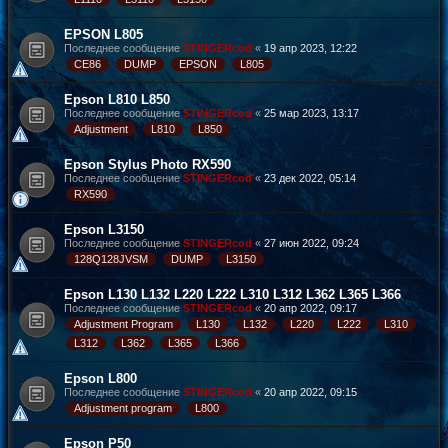
EPSON L805
Последнее сообщение
STINGERcod
«
19 апр 2023, 12:22
CE86
DUMP
EPSON
L805
Epson L810 L850
Последнее сообщение
STINGERcod
«
25 мар 2023, 13:17
Adjustment
L810
L850
Epson Stylus Photo RX590
Последнее сообщение
STINGERcod
«
23 дек 2022, 05:14
RX590
Epson L3150
Последнее сообщение
STINGERcod
«
27 июн 2022, 09:24
128Q128JVSM
DUMP
L3150
Epson L130 L132 L220 L222 L310 L312 L362 L365 L366
Последнее сообщение
STINGERcod
«
20 апр 2022, 09:17
Adjustment Program
L130
L132
L220
L222
L310
L312
L362
L365
L366
Epson L800
Последнее сообщение
STINGERcod
«
20 апр 2022, 09:15
Adjustment program
L800
Epson P50