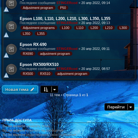
Последнее сообщение
STINGERcod
«
20 апр 2022, 09:14
Adjustment program
P50
Epson L100, L110, L200, L210, L300, L350, L355
Последнее сообщение
STINGERcod
«
20 апр 2022, 09:13
Adjustment programs
L100
L110
L200
L210
L300
L350
L355
Epson RX-690
Последнее сообщение
STINGERcod
«
20 апр 2022, 09:11
RX690
adjustment program
Epson RX500/RX510
Последнее сообщение
STINGERcod
«
20 апр 2022, 08:57
RX500
RX510
adjustment program
Новая тема
11 тем • Страница
1
из
1
Перейти
ПРАВА ДОСТУПА
Вы
не можете
начинать темы
Вы
не можете
отвечать на сообщения
Вы
не можете
редактировать свои сообщения