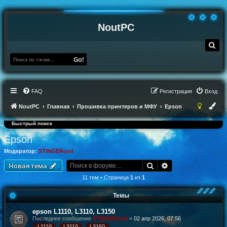
NoutPC
П
о
и
Go!
с
к
FAQ
Регистрация
Вход
NoutPC
Главная
Прошивка принтеров и МФУ
Epson
Быстрый поиск
Epson
Модератор:
STINGERcod
Поиск
Расширенный по
Новая тема
11 тем • Страница
1
из
1
Темы
epson L1110, L3110, L3150
Последнее сообщение
STINGERcod
«
02 апр 2026, 07:56
L1110
L3110
L3150