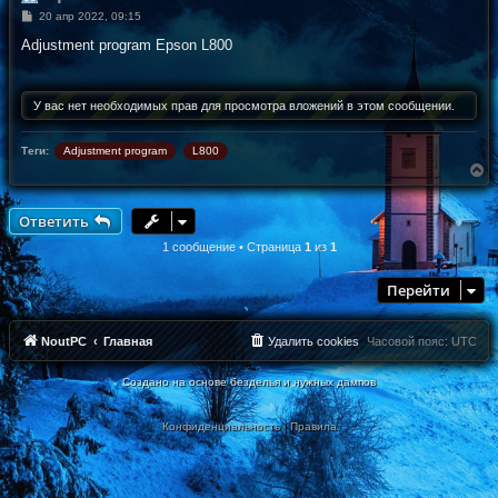
С
20 апр 2022, 09:15
о
о
Adjustment program Epson L800
б
щ
е
н
У вас нет необходимых прав для просмотра вложений в этом сообщении.
и
е
Теги:
Adjustment program
L800
В
е
р
н
Ответить
у
т
1 сообщение • Страница
1
из
1
ь
с
Перейти
я
к
н
а
NoutPC
Главная
Удалить cookies
Часовой пояс:
UTC
ч
а
Создано на основе безделья и нужных дампов
л
у
Конфиденциальность
|
Правила