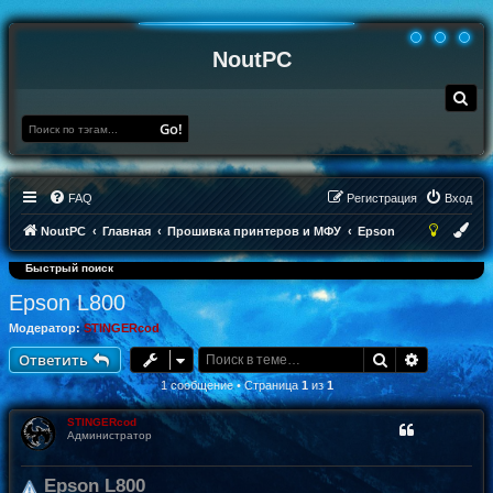
NoutPC
П
о
и
Go!
с
к
FAQ
Регистрация
Вход
NoutPC
Главная
Прошивка принтеров и МФУ
Epson
Быстрый поиск
Epson L800
Модератор:
STINGERcod
Поиск
Расширен
Ответить
1 сообщение • Страница
1
из
1
STINGERcod
Администратор
Epson L800