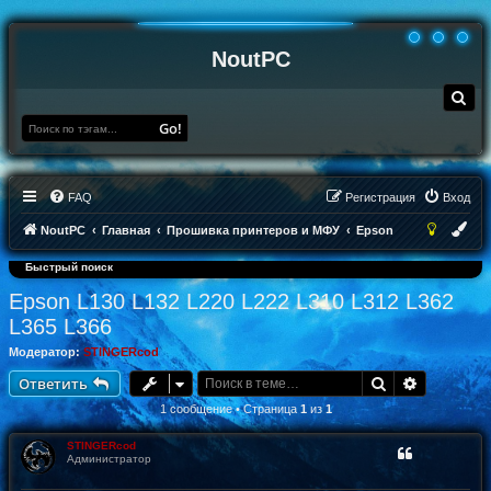
NoutPC
П
о
и
Go!
с
к
FAQ
Регистрация
Вход
NoutPC
Главная
Прошивка принтеров и МФУ
Epson
Быстрый поиск
Epson L130 L132 L220 L222 L310 L312 L362
L365 L366
Модератор:
STINGERcod
Поиск
Расширен
Ответить
1 сообщение • Страница
1
из
1
STINGERcod
Администратор