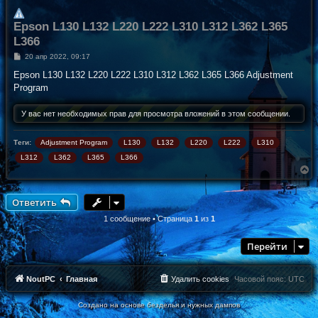
Epson L130 L132 L220 L222 L310 L312 L362 L365
L366
С
20 апр 2022, 09:17
о
о
Epson L130 L132 L220 L222 L310 L312 L362 L365 L366 Adjustment
б
Program
щ
е
н
У вас нет необходимых прав для просмотра вложений в этом сообщении.
и
е
Теги:
Adjustment Program
L130
L132
L220
L222
L310
L312
L362
L365
L366
В
е
р
н
Ответить
у
т
1 сообщение • Страница
1
из
1
ь
с
Перейти
я
к
н
а
NoutPC
Главная
Удалить cookies
Часовой пояс:
UTC
ч
а
Создано на основе безделья и нужных дампов
л