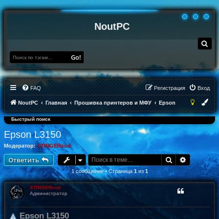
NoutPC
П
о
и
Go!
с
к
FAQ
Регистрация
Вход
NoutPC
Главная
Прошивка принтеров и МФУ
Epson
Быстрый поиск
Epson L3150
Модератор:
STINGERcod
Поиск
Расширен
Ответить
1 сообщение • Страница
1
из
1
STINGERcod
Администратор
Epson L3150