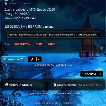
С
27 июн 2022, 09:24
о
о
Дамп с рабочего МФУ Epson L3150
б
Проц - E01A97BA
щ
е
Маин - ASSY.2190549
н
и
е
128Q128JVSM / EEPROM с проца
У вас нет необходимых прав для просмотра вложений в этом сообщении.
Теги:
128Q128JVSM
DUMP
L3150
В
е
р
н
Ответить
у
т
1 сообщение • Страница
1
из
1
ь
с
Перейти
я
к
н
а
NoutPC
Главная
Удалить cookies
Часовой пояс:
UTC
ч
а
Создано на основе безделья и нужных дампов
л
у
Конфиденциальность
|
Правила