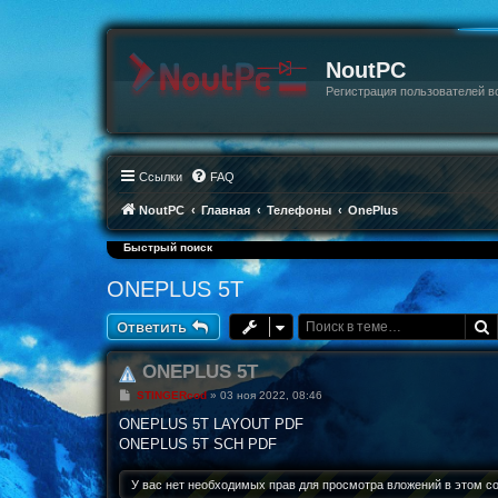
NoutPC
Регистрация пользователей в
Ссылки
FAQ
NoutPC
Главная
Телефоны
OnePlus
Быстрый поиск
ONEPLUS 5T
Ответить
ONEPLUS 5T
С
STINGERcod
»
03 ноя 2022, 08:46
о
о
ONEPLUS 5T LAYOUT PDF
б
ONEPLUS 5T SCH PDF
щ
е
н
У вас нет необходимых прав для просмотра вложений в этом с
и