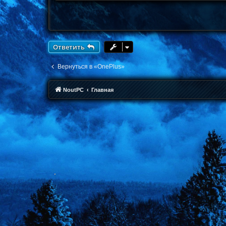
е
Ответить
Вернуться в «OnePlus»
NoutPC
Главная