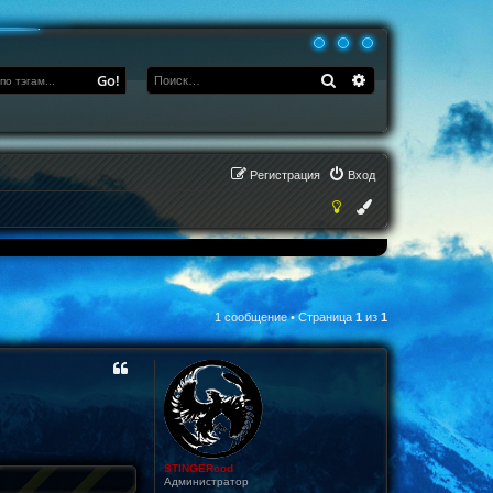
Поиск
Расширенный по
Go!
Регистрация
Вход
1 сообщение • Страница
1
из
1
STINGERcod
Администратор