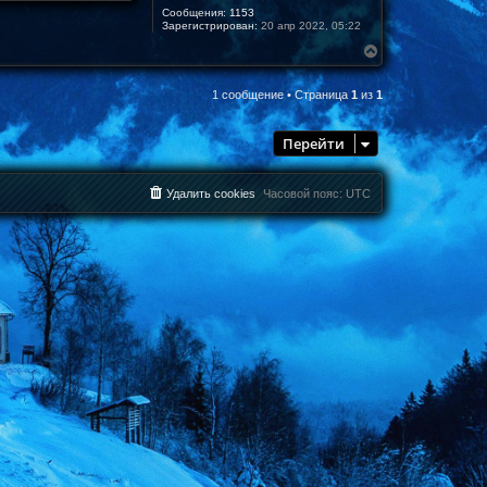
Сообщения:
1153
Зарегистрирован:
20 апр 2022, 05:22
В
е
р
1 сообщение • Страница
1
из
1
н
у
т
Перейти
ь
с
я
к
Удалить cookies
Часовой пояс:
UTC
н
а
ч
а
л
у