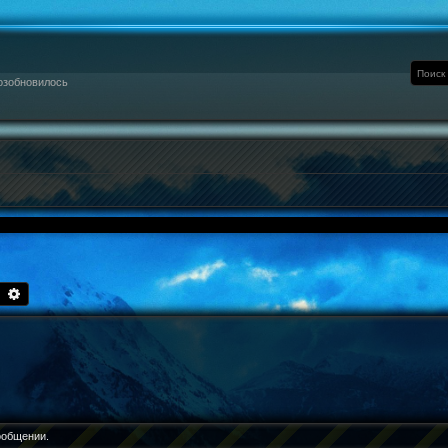
озобновилось
Поиск
Расширенный поиск
ообщении.