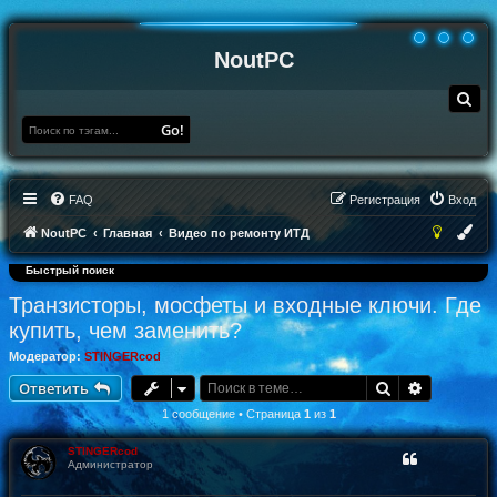
NoutPC
П
о
и
Go!
с
к
FAQ
Регистрация
Вход
NoutPC
Главная
Видео по ремонту ИТД
Быстрый поиск
Транзисторы, мосфеты и входные ключи. Где
купить, чем заменить?
Модератор:
STINGERcod
Поиск
Расширен
Ответить
1 сообщение • Страница
1
из
1
STINGERcod
Администратор