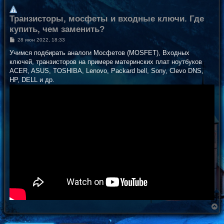
Транзисторы, мосфеты и входные ключи. Где
купить, чем заменить?
С
28 июн 2022, 18:33
о
о
Учимся подбирать аналоги Мосфетов (MOSFET), Входных
б
ключей, транзисторов на примере материнских плат ноутбуков
щ
е
ACER, ASUS, TOSHIBA, Lenovo, Packard bell, Sony, Clevo DNS,
н
HP, DELL и др.
и
е
В
е
р