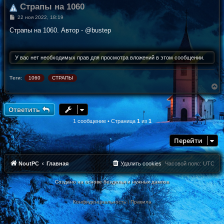
Страпы на 1060
С
22 ноя 2022, 18:19
о
о
Страпы на 1060. Автор - @bustep
б
щ
е
н
У вас нет необходимых прав для просмотра вложений в этом сообщении.
и
е
Теги:
1060
СТРАПЫ
В
е
р
н
Ответить
у
т
1 сообщение • Страница
1
из
1
ь
с
Перейти
я
к
н
а
NoutPC
Главная
Удалить cookies
Часовой пояс:
UTC
ч
а
Создано на основе безделья и нужных дампов
л
у
Конфиденциальность
|
Правила