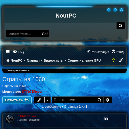
NoutPC
П
о
и
Go!
с
к
FAQ
Регистрация
Вход
NoutPC
Главная
Видеокарты
Сопротивление GPU
Быстрый поиск
Страпы на 1060
Страпы на 1060
Модератор:
STINGERcod
Поиск
Расширен
Ответить
1 сообщение • Страница
1
из
1
STINGERcod
Администратор