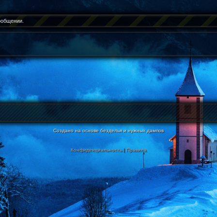
ообщении.
Создано на основе безделья и нужных дампов
Конфиденциальность
|
Правила