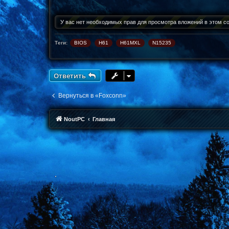
щ
е
н
У вас нет необходимых прав для просмотра вложений в этом с
и
е
Теги:
BIOS
H61
H61MXL
N15235
Ответить
Вернуться в «Foxconn»
NoutPC
Главная