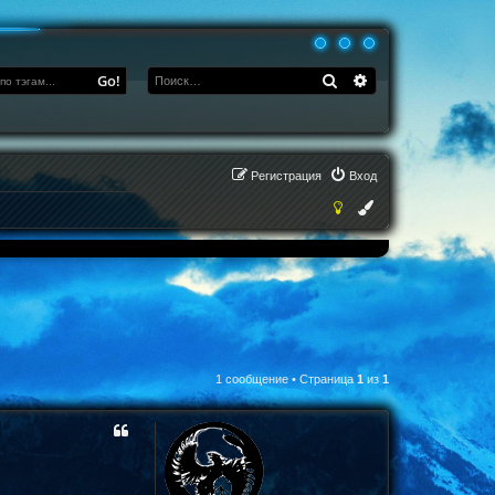
Поиск
Расширенный по
Go!
Регистрация
Вход
1 сообщение • Страница
1
из
1