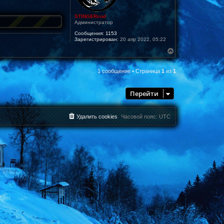
STINGERcod
Администратор
Сообщения:
1153
Зарегистрирован:
20 апр 2022, 05:22
В
е
р
1 сообщение • Страница
1
из
1
н
у
т
Перейти
ь
с
я
к
Удалить cookies
Часовой пояс:
UTC
н
а
ч
а
л
у