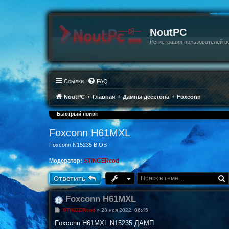
NoutPC
Регистрация пользователей в
Ссылки
FAQ
NoutPC
Главная
Дампы десктопа
Foxconn
Быстрый поиск
Foxconn H61MXL
Foxconn N15235 BIOS
Модератор:
STINGERcod
Ответить
Foxconn H61MXL
С
STINGERcod
»
23 ноя 2022, 06:45
о
о
Foxconn H61MXL N15235 ДАМП
б