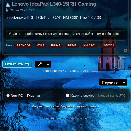
Lenovo IdeaPad L340-15IRH Gaming
С
28 дек 2022, 11:18
о
о
boardview и PDF FG541 / FG741 NM-C361 Rev:1.0 / 03
б
щ
е
н
У вас нет необходимых прав для просмотра вложений в этом сообщении.
и
е
Теги:
BRD+PDF
C361
FG541
FG741
NM-C361
NMC361
В
е
р
н
Ответить
у
т
1 сообщение • Страница
1
из
1
ь
с
Перейти
я
к
н
а
NoutPC
Главная
Удалить cookies
Часовой пояс:
UTC
ч
а
Создано на основе безделья и нужных дампов
л
у
Конфиденциальность
|
Правила