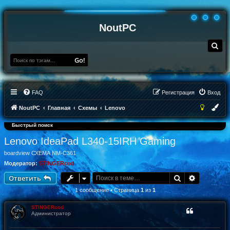
NoutPC
П
о
и
Go!
с
к
FAQ
Регистрация
Вход
NoutPC
Главная
Схемы
Lenovo
Быстрый поиск
Lenovo IdeaPad L340-15IRH Gaming
boardview СХЕМА NM-C361
Модератор:
STINGERcod
Поиск
Расширен
Ответить
1 сообщение • Страница
1
из
1
STINGERcod
Администратор