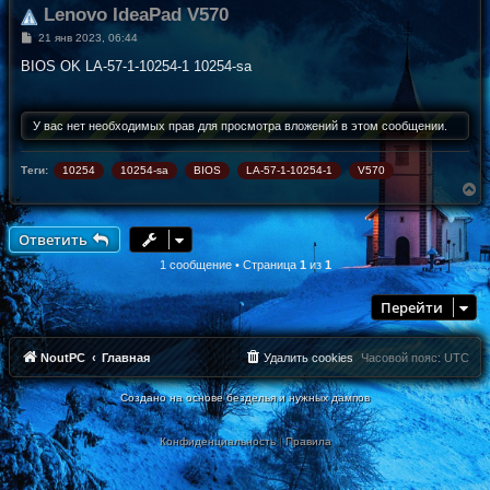
Lenovo IdeaPad V570
С
21 янв 2023, 06:44
о
о
BIOS OK LA-57-1-10254-1 10254-sa
б
щ
е
н
У вас нет необходимых прав для просмотра вложений в этом сообщении.
и
е
Теги:
10254
10254-sa
BIOS
LA-57-1-10254-1
V570
В
е
р
н
Ответить
у
т
1 сообщение • Страница
1
из
1
ь
с
Перейти
я
к
н
а
NoutPC
Главная
Удалить cookies
Часовой пояс:
UTC
ч
а
Создано на основе безделья и нужных дампов
л
у
Конфиденциальность
|
Правила