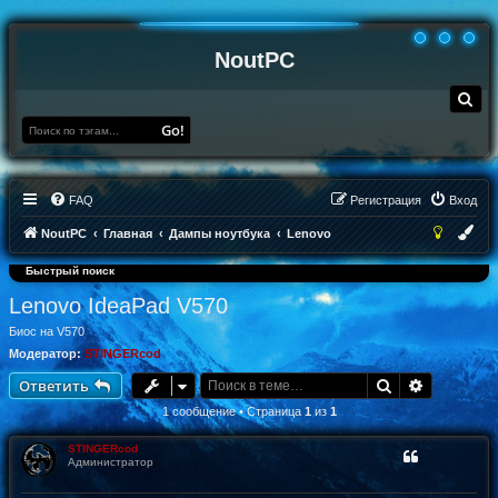
NoutPC
П
о
и
Go!
с
к
FAQ
Регистрация
Вход
NoutPC
Главная
Дампы ноутбука
Lenovo
Быстрый поиск
Lenovo IdeaPad V570
Биос на V570
Модератор:
STINGERcod
Поиск
Расширен
Ответить
1 сообщение • Страница
1
из
1
STINGERcod
Администратор