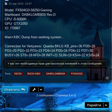
С
21 апр 2022, 14:07
о
о
Model: FX504GD-58250-Gaming
б
Mainboard: DABKLGMB8D0 Rev.D
щ
е
CPU: i5-8300H
н
GPU: GTX1050
и
е
IO: IT8987
Main+KBC Dump from working system...
Connection for Vertyanov: Quanta BKLG KB_pins=36 PD0=29
PD1=20 PD2=15 PD3=23 PD4=14 PD5=16 PD6=12 PD7=30
BUSY=26 STB=18 AFD=28 INIT=21 SLIN=19 KSI4=22 KSI5=24
У вас нет необходимых прав для просмотра вложений в этом сообщении.
Теги:
58250
BIOS+KBC
DABKLGMB8D0
FX504GD
В
е
р
н
Ответить
у
т
1 сообщение • Страница
1
из
1
ь
с
Перейти
я
к