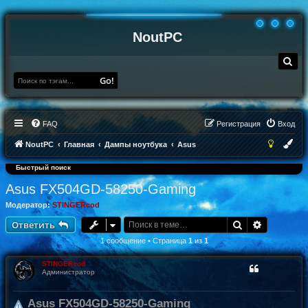
NoutPC
П
о
и
Go!
с
к
FAQ
Регистрация
Вход
NoutPC
Главная
Дампы ноутбука
Asus
Быстрый поиск
Asus FX504GD-58250-Gaming
Модератор:
STINGERcod
Поиск
Расширен
Ответить
1 сообщение • Страница
1
из
1
STINGERcod
Администратор
Asus FX504GD-58250-Gaming