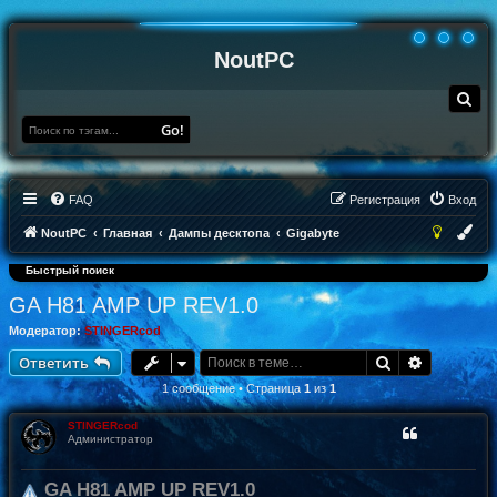
NoutPC
П
о
и
Go!
с
к
FAQ
Регистрация
Вход
NoutPC
Главная
Дампы десктопа
Gigabyte
Быстрый поиск
GA H81 AMP UP REV1.0
Модератор:
STINGERcod
Поиск
Расширен
Ответить
1 сообщение • Страница
1
из
1
STINGERcod
Администратор
GA H81 AMP UP REV1.0