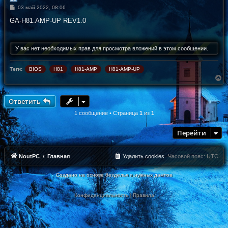
С
03 май 2022, 08:06
о
о
GA-H81.AMP-UP REV1.0
б
щ
е
н
У вас нет необходимых прав для просмотра вложений в этом сообщении.
и
е
Теги:
BIOS
H81
H81-AMP
H81-AMP-UP
В
е
р
н
Ответить
у
т
1 сообщение • Страница
1
из
1
ь
с
Перейти
я
к
н
а
NoutPC
Главная
Удалить cookies
Часовой пояс:
UTC
ч
а
Создано на основе безделья и нужных дампов
л
у
Конфиденциальность
|
Правила