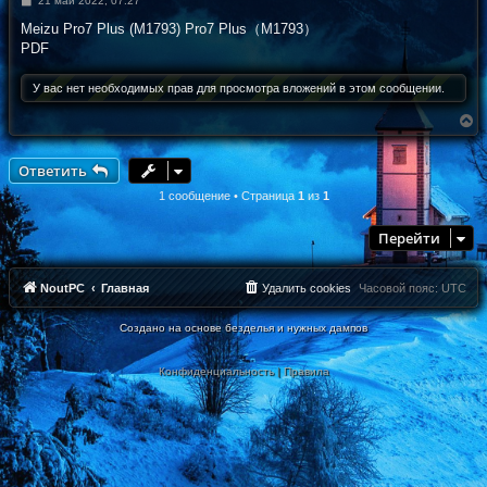
21 май 2022, 07:27
о
о
Meizu Pro7 Plus (M1793) Pro7 Plus（M1793）
б
PDF
щ
е
н
У вас нет необходимых прав для просмотра вложений в этом сообщении.
и
е
В
е
р
н
Ответить
у
т
1 сообщение • Страница
1
из
1
ь
с
Перейти
я
к
н
а
NoutPC
Главная
Удалить cookies
Часовой пояс:
UTC
ч
а
Создано на основе безделья и нужных дампов
л
у
Конфиденциальность
|
Правила