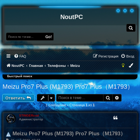
NoutPC
П
о
и
Go!
с
к
FAQ
Регистрация
Вход
NoutPC
Главная
Телефоны
Meizu
Быстрый поиск
Meizu Pro7 Plus (M1793) Pro7 Plus（M1793）
Поиск
Расширен
Ответить
1 сообщение • Страница
1
из
1
STINGERcod
Администратор
Meizu Pro7 Plus (M1793) Pro7 Plus（M1793）
С