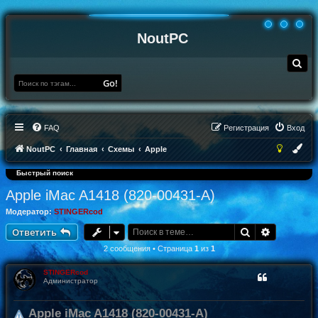
NoutPC
П
о
и
Go!
с
к
FAQ
Регистрация
Вход
NoutPC
Главная
Схемы
Apple
Быстрый поиск
Apple iMac A1418 (820-00431-A)
Модератор:
STINGERcod
Поиск
Расширен
Ответить
2 сообщения • Страница
1
из
1
STINGERcod
Администратор
Apple iMac A1418 (820-00431-A)