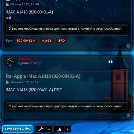
С
09 июн 2022, 14:46
о
о
IMAC A1418 (820-00431-A)
б
brd
щ
е
н
У вас нет необходимых прав для просмотра вложений в этом сообщении.
и
е
Теги:
820-00431-A
A1418
BRD
В
е
р
н
STINGERcod
у
Администратор
т
ь
с
Re: Apple iMac A1418 (820-00431-A)
я
С
14 июл 2022, 11:17
к
о
н
о
IMAC A1418 (820-00431-A)-PDF
а
б
ч
щ
а
е
н
л
У вас нет необходимых прав для просмотра вложений в этом сообщении.
и
у
е
В
е
р
н
Ответить
у