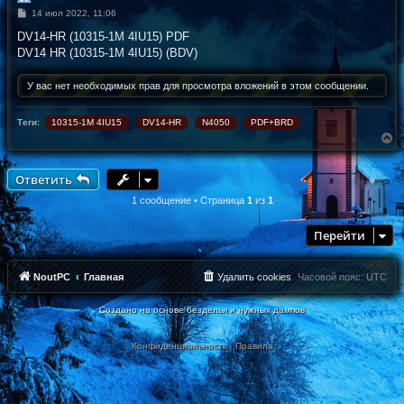
С
14 июл 2022, 11:06
о
о
DV14-HR (10315-1M 4IU15) PDF
б
DV14 HR (10315-1M 4IU15) (BDV)
щ
е
н
У вас нет необходимых прав для просмотра вложений в этом сообщении.
и
е
Теги:
10315-1M 4IU15
DV14-HR
N4050
PDF+BRD
В
е
р
н
Ответить
у
т
1 сообщение • Страница
1
из
1
ь
с
Перейти
я
к
н
а
NoutPC
Главная
Удалить cookies
Часовой пояс:
UTC
ч
а
Создано на основе безделья и нужных дампов
л
у
Конфиденциальность
|
Правила