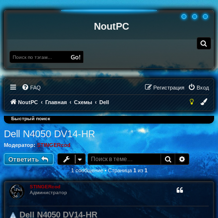
NoutPC
П
о
и
Go!
с
к
FAQ
Регистрация
Вход
NoutPC
Главная
Схемы
Dell
Быстрый поиск
Dell N4050 DV14-HR
Модератор:
STINGERcod
Поиск
Расширен
Ответить
1 сообщение • Страница
1
из
1
STINGERcod
Администратор
Dell N4050 DV14-HR