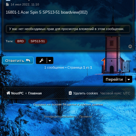
С
14 июл 2022, 11:10
о
о
16801-1 Acer Spin 5 SP513-51 boardview(002)
б
щ
е
н
У вас нет необходимых прав для просмотра вложений в этом сообщении.
и
е
Теги:
BRD
SP513-51
В
е
р
н
Ответить
у
т
1 сообщение • Страница
1
из
1
ь
с
Перейти
я
к
н
а
NoutPC
Главная
Удалить cookies
Часовой пояс:
UTC
ч
а
Создано на основе безделья и нужных дампов
л
у
Конфиденциальность
|
Правила