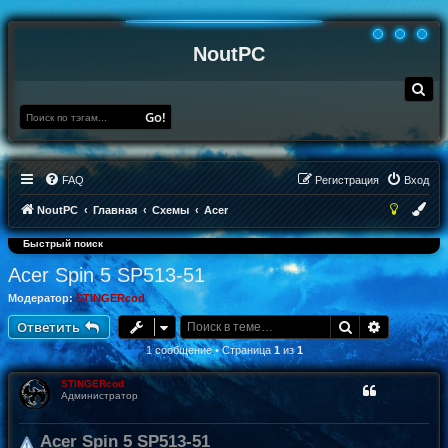
NoutPC
П
о
и
Go!
с
к
FAQ
Регистрация
Вход
NoutPC
Главная
Схемы
Acer
Быстрый поиск
Acer Spin 5 SP513-51
Модератор:
STINGERcod
Поиск
Расширен
Ответить
1 сообщение • Страница
1
из
1
STINGERcod
Администратор
Acer Spin 5 SP513-51