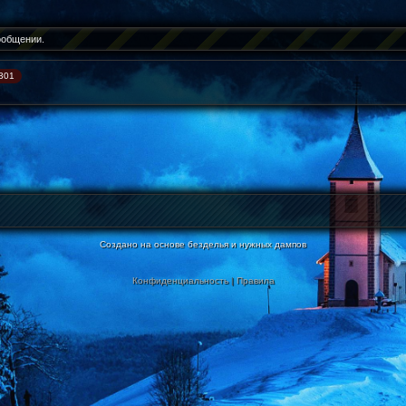
ообщении.
301
Создано на основе безделья и нужных дампов
Конфиденциальность
|
Правила