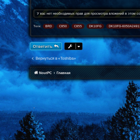
щ
е
н
У вас нет необходимых прав для просмотра вложений в этом с
и
е
Теги:
BRD
C850
C855
DK10FG
DK10FG-6050A2491
Ответить
Вернуться в «Toshiba»
NoutPC
Главная