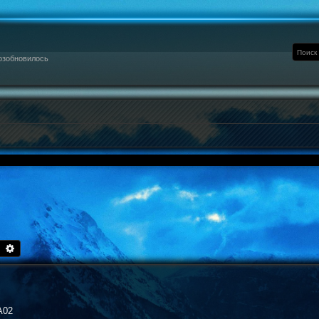
озобновилось
Поиск
Расширенный поиск
A02