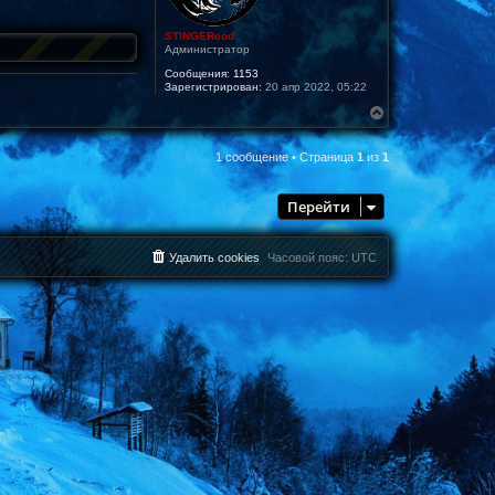
STINGERcod
Администратор
Сообщения:
1153
Зарегистрирован:
20 апр 2022, 05:22
В
е
р
1 сообщение • Страница
1
из
1
н
у
т
Перейти
ь
с
я
к
Удалить cookies
Часовой пояс:
UTC
н
а
ч
а
л
у