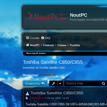
NoutPC
Регистрация пользователей в
Ссылки
FAQ
NoutPC
Главная
Схемы
Toshiba
Быстрый поиск
Toshiba Satellite C850/C855
boardview на Toshiba Satellite C850
Модератор:
STINGERcod
Ответить
Toshiba Satellite C850/C855
С
STINGERcod
»
24 авг 2022, 10:26
о
о
Toshiba Satellite C850 C855 DK10FG-6050A2491301-MB-
б