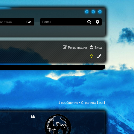
Поиск
Расширенный по
Go!
Регистрация
Вход
1 сообщение • Страница
1
из
1