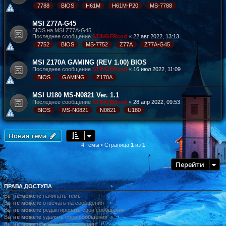
7788
BIOS
H61M
H61M-P20
MS-7788
MSI Z77A-G45
BIOS на MSI Z77A-G45
Последнее сообщение
STINGERcod
«
22 авг 2022, 13:13
7752
BIOS
MS-7752
Z77A
Z77A-G45
MSI Z170A GAMING (REV 1.00) BIOS
Последнее сообщение
STINGERcod
«
16 июл 2022, 11:09
BIOS
GAMING
Z170A
MSI U180 MS-N0821 Ver. 1.1
Последнее сообщение
STINGERcod
«
28 апр 2022, 09:53
BIOS
MS-N0821
N0821
U180
Новая тема
4 темы • Страница
1
из
1
Перейти
ПРАВА ДОСТУПА
Вы
не можете
начинать темы
Вы
не можете
отвечать на сообщения
Вы
не можете
редактировать свои сообщения
Вы
не можете
удалять свои сообщения
Вы
не можете
добавлять вложения