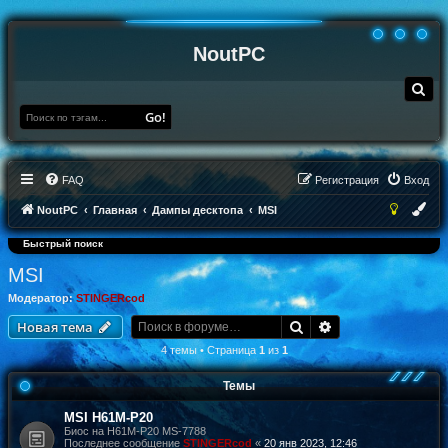
NoutPC
П
о
и
Go!
с
к
FAQ
Регистрация
Вход
NoutPC
Главная
Дампы десктопа
MSI
Быстрый поиск
MSI
Модератор:
STINGERcod
Поиск
Расширенный по
Новая тема
4 темы • Страница
1
из
1
Темы
MSI H61M-P20
Биос на H61M-P20 MS-7788
Последнее сообщение
STINGERcod
«
20 янв 2023, 12:46