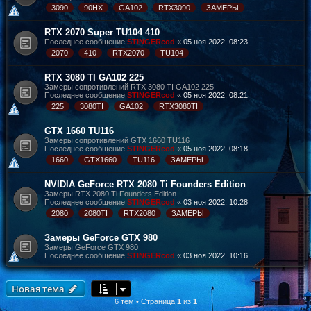
3090
90HX
GA102
RTX3090
ЗАМЕРЫ
RTX 2070 Super TU104 410
Последнее сообщение
STINGERcod
«
05 ноя 2022, 08:23
2070
410
RTX2070
TU104
RTX 3080 TI GA102 225
Замеры сопротивлений RTX 3080 TI GA102 225
Последнее сообщение
STINGERcod
«
05 ноя 2022, 08:21
225
3080TI
GA102
RTX3080TI
GTX 1660 TU116
Замеры сопротивлений GTX 1660 TU116
Последнее сообщение
STINGERcod
«
05 ноя 2022, 08:18
1660
GTX1660
TU116
ЗАМЕРЫ
NVIDIA GeForce RTX 2080 Ti Founders Edition
Замеры RTX 2080 Ti Founders Edition
Последнее сообщение
STINGERcod
«
03 ноя 2022, 10:28
2080
2080TI
RTX2080
ЗАМЕРЫ
Замеры GeForce GTX 980
Замеры GeForce GTX 980
Последнее сообщение
STINGERcod
«
03 ноя 2022, 10:16
Новая тема
6 тем • Страница
1
из
1