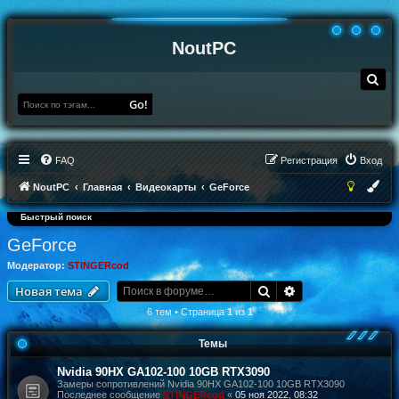
NoutPC
П
о
и
Go!
с
к
FAQ
Регистрация
Вход
NoutPC
Главная
Видеокарты
GeForce
Быстрый поиск
GeForce
Модератор:
STINGERcod
Поиск
Расширенный по
Новая тема
6 тем • Страница
1
из
1
Темы
Nvidia 90HX GA102-100 10GB RTX3090
Замеры сопротивлений Nvidia 90HX GA102-100 10GB RTX3090
Последнее сообщение
STINGERcod
«
05 ноя 2022, 08:32