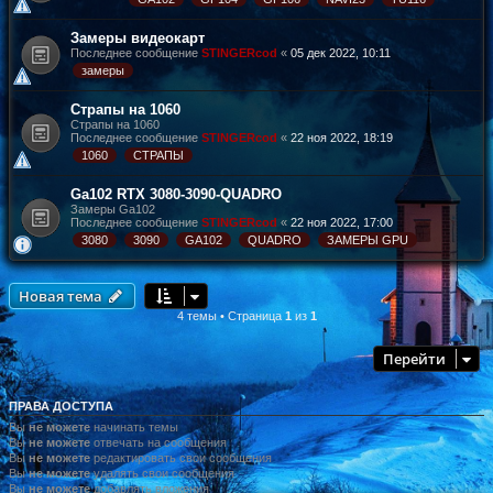
Замеры видеокарт
Последнее сообщение
STINGERcod
«
05 дек 2022, 10:11
замеры
Страпы на 1060
Страпы на 1060
Последнее сообщение
STINGERcod
«
22 ноя 2022, 18:19
1060
СТРАПЫ
Ga102 RTX 3080-3090-QUADRO
Замеры Ga102
Последнее сообщение
STINGERcod
«
22 ноя 2022, 17:00
3080
3090
GA102
QUADRO
ЗАМЕРЫ GPU
Новая тема
4 темы • Страница
1
из
1
Перейти
ПРАВА ДОСТУПА
Вы
не можете
начинать темы
Вы
не можете
отвечать на сообщения
Вы
не можете
редактировать свои сообщения
Вы
не можете
удалять свои сообщения
Вы
не можете
добавлять вложения