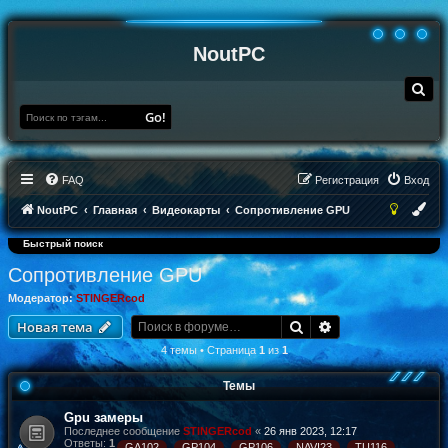
NoutPC
П
о
и
Go!
с
к
FAQ
Регистрация
Вход
NoutPC
Главная
Видеокарты
Сопротивление GPU
Быстрый поиск
Сопротивление GPU
Модератор:
STINGERcod
Поиск
Расширенный по
Новая тема
4 темы • Страница
1
из
1
Темы
Gpu замеры
Последнее сообщение
STINGERcod
«
26 янв 2023, 12:17
Ответы:
1
GA102
GP104
GP106
NAVI23
TU116