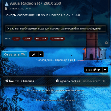
Asus Radeon R7 260X 260
С
05 ноя 2022, 06:44
о
о
Замеры сопротивлений Asus Radeon R7 260X 260
б
щ
е
н
У вас нет необходимых прав для просмотра вложений в этом сообщении.
и
е
Теги:
260
260X
R7 260X
ЗАМЕРЫ
В
е
р
н
Ответить
у
т
1 сообщение • Страница
1
из
1
ь
с
Перейти
я
к
н
а
NoutPC
Главная
Удалить cookies
Часовой пояс:
UTC
ч
а
Создано на основе безделья и нужных дампов
л
у
Конфиденциальность
|
Правила