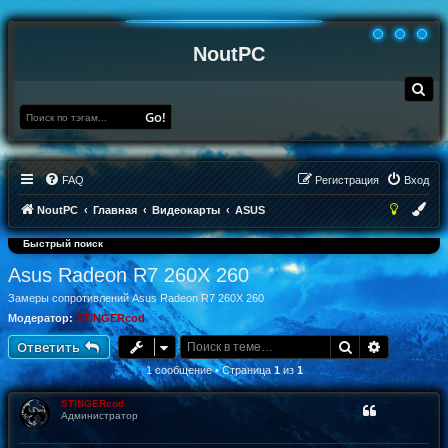
NoutPC
П
о
и
Go!
с
к
FAQ
Регистрация
Вход
NoutPC
Главная
Видеокарты
ASUS
Быстрый поиск
Asus Radeon R7 260X 260
Замеры сопротивлений Asus Radeon R7 260X 260
Модератор:
STINGERcod
Поиск
Расширен
Ответить
1 сообщение • Страница
1
из
1
STINGERcod
Администратор