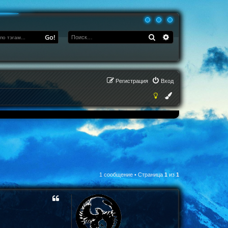
Поиск
Расширенный по
Go!
Регистрация
Вход
1 сообщение • Страница
1
из
1