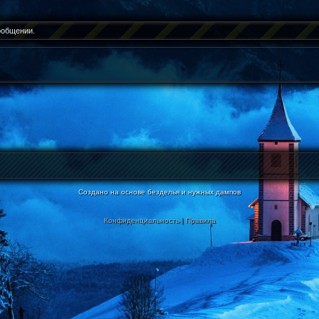
ообщении.
Создано на основе безделья и нужных дампов
Конфиденциальность
|
Правила