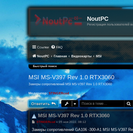
NoutPC
Регистрация пользователей в
Ссылки
FAQ
NoutPC
Главная
Видеокарты
MSI
Быстрый поиск
MSI MS-V397 Rev 1.0 RTX3060
Замеры сопротивлений MSI MS-V397 Rev 1.0 RTX3060
Модератор:
STINGERcod
Ответить
MSI MS-V397 Rev 1.0 RTX3060
С
STINGERcod
»
05 ноя 2022, 08:12
о
о
Замеры сопротивлений GA106 -300-A1 MSI MS-V397 Re
б