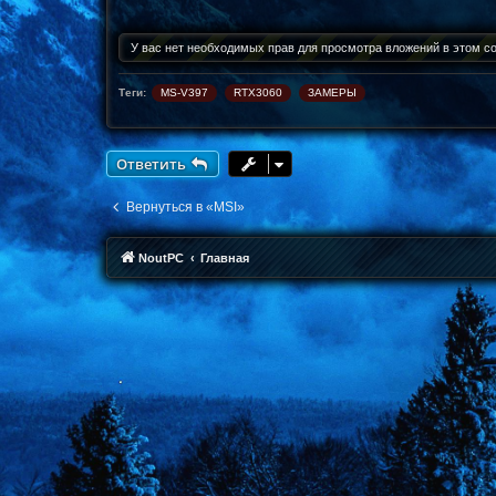
щ
е
н
У вас нет необходимых прав для просмотра вложений в этом с
и
е
Теги:
MS-V397
RTX3060
ЗАМЕРЫ
Ответить
Вернуться в «MSI»
NoutPC
Главная