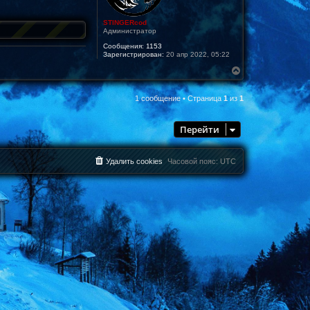
STINGERcod
Администратор
Сообщения:
1153
Зарегистрирован:
20 апр 2022, 05:22
В
е
р
1 сообщение • Страница
1
из
1
н
у
т
Перейти
ь
с
я
к
Удалить cookies
Часовой пояс:
UTC
н
а
ч
а
л
у