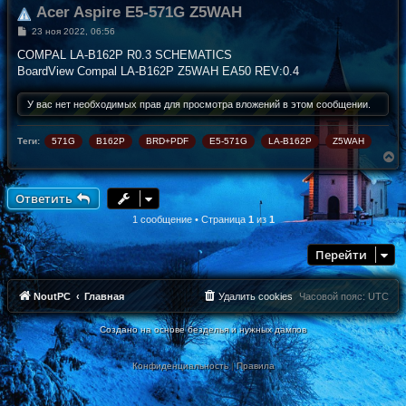
Acer Aspire E5-571G Z5WAH
С
23 ноя 2022, 06:56
о
о
COMPAL LA-B162P R0.3 SCHEMATICS
б
BoardView Compal LA-B162P Z5WAH EA50 REV:0.4
щ
е
н
У вас нет необходимых прав для просмотра вложений в этом сообщении.
и
е
Теги:
571G
B162P
BRD+PDF
E5-571G
LA-B162P
Z5WAH
В
е
р
н
Ответить
у
т
1 сообщение • Страница
1
из
1
ь
с
Перейти
я
к
н
а
NoutPC
Главная
Удалить cookies
Часовой пояс:
UTC
ч
а
Создано на основе безделья и нужных дампов
л
у
Конфиденциальность
|
Правила