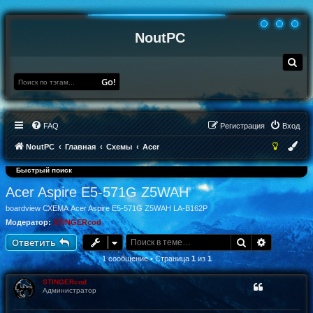
NoutPC
П
о
и
Go!
с
к
FAQ
Регистрация
Вход
NoutPC
Главная
Схемы
Acer
Быстрый поиск
Acer Aspire E5-571G Z5WAH
boardview СХЕМА Acer Aspire E5-571G Z5WAH LA-B162P
Модератор:
STINGERcod
Поиск
Расширен
Ответить
1 сообщение • Страница
1
из
1
STINGERcod
Администратор