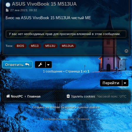
ASUS VivoBook 15 M513UA
С
27 янв 2023, 09:32
о
о
Биос на ASUS VivoBook 15 M513UA чистый ME
б
щ
е
н
У вас нет необходимых прав для просмотра вложений в этом сообщении.
и
е
Теги:
BIOS
M513
M513U
M513UA
В
е
р
н
Ответить
у
т
1 сообщение • Страница
1
из
1
ь
с
Перейти
я
к
н
а
NoutPC
Главная
Удалить cookies
Часовой пояс:
UTC
ч
а
Создано на основе безделья и нужных дампов
л
у
Конфиденциальность
|
Правила