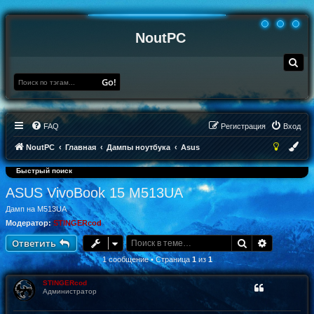
NoutPC
П
о
и
Go!
с
к
FAQ
Регистрация
Вход
NoutPC
Главная
Дампы ноутбука
Asus
Быстрый поиск
ASUS VivoBook 15 M513UA
Дамп на M513UA
Модератор:
STINGERcod
Поиск
Расширен
Ответить
1 сообщение • Страница
1
из
1
STINGERcod
Администратор