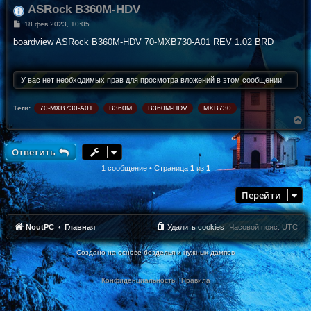
ASRock B360M-HDV
С
18 фев 2023, 10:05
о
о
boardview ASRock B360M-HDV 70-MXB730-A01 REV 1.02 BRD
б
щ
е
н
У вас нет необходимых прав для просмотра вложений в этом сообщении.
и
е
Теги:
70-MXB730-A01
B360M
B360M-HDV
MXB730
В
е
р
н
Ответить
у
т
1 сообщение • Страница
1
из
1
ь
с
Перейти
я
к
н
а
NoutPC
Главная
Удалить cookies
Часовой пояс:
UTC
ч
а
Создано на основе безделья и нужных дампов
л
у
Конфиденциальность
|
Правила