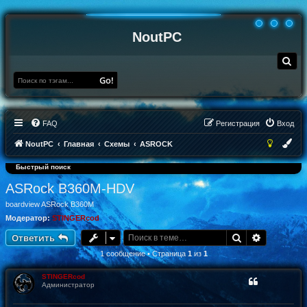
NoutPC
П
о
и
Go!
с
к
FAQ
Регистрация
Вход
NoutPC
Главная
Схемы
ASROCK
Быстрый поиск
ASRock B360M-HDV
boardview ASRock B360M
Модератор:
STINGERcod
Поиск
Расширен
Ответить
1 сообщение • Страница
1
из
1
STINGERcod
Администратор