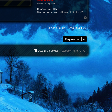
STINGERcod
Администратор
Сообщения:
1153
Зарегистрирован:
20 апр 2022, 05:22
В
е
р
1 сообщение • Страница
1
из
1
н
у
т
Перейти
ь
с
я
к
Удалить cookies
Часовой пояс:
UTC
н
а
ч
а
л
у