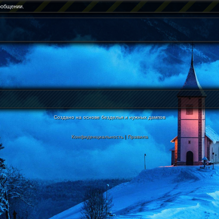
ообщении.
Создано на основе безделья и нужных дампов
Конфиденциальность
|
Правила