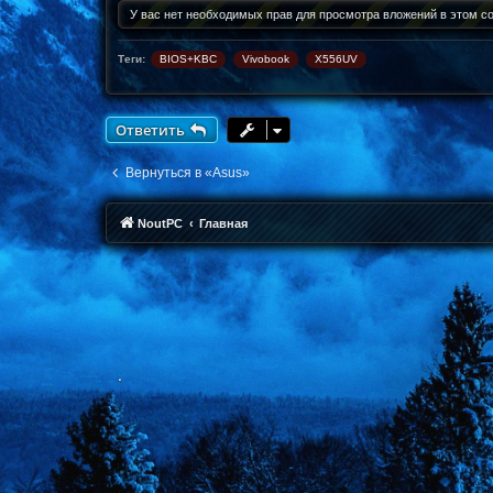
н
У вас нет необходимых прав для просмотра вложений в этом с
и
е
Теги:
BIOS+KBC
Vivobook
X556UV
Ответить
Вернуться в «Asus»
NoutPC
Главная