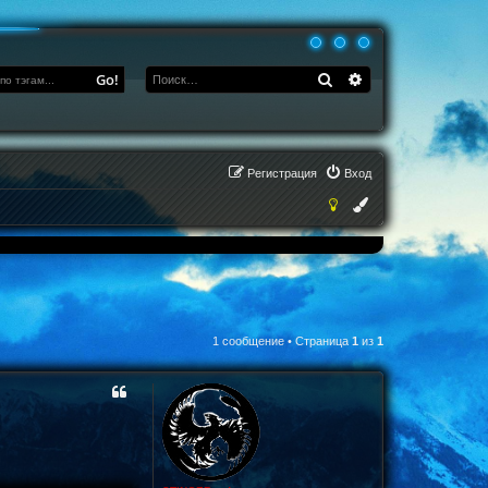
Поиск
Расширенный по
Go!
Регистрация
Вход
1 сообщение • Страница
1
из
1