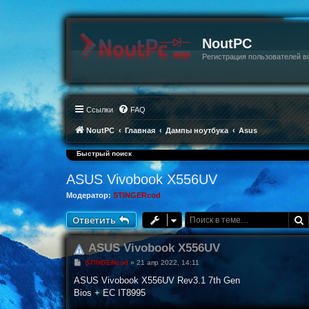
NoutPC
Регистрация пользователей в
Ссылки
FAQ
NoutPC
Главная
Дампы ноутбука
Asus
Быстрый поиск
ASUS Vivobook X556UV
Модератор:
STINGERcod
Ответить
ASUS Vivobook X556UV
С
STINGERcod
»
21 апр 2022, 14:11
о
о
ASUS Vivobook X556UV Rev3.1 7th Gen
б
Bios + EC IT8995
щ
е