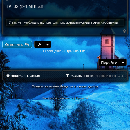
о
о
8 PLUS (D21 MLB.pdf
б
щ
е
н
У вас нет необходимых прав для просмотра вложений в этом сообщении.
и
е
В
е
р
н
Ответить
у
т
1 сообщение • Страница
1
из
1
ь
с
Перейти
я
к
н
а
NoutPC
Главная
Удалить cookies
Часовой пояс:
UTC
ч
а
Создано на основе безделья и нужных дампов
л
у
Конфиденциальность
|
Правила