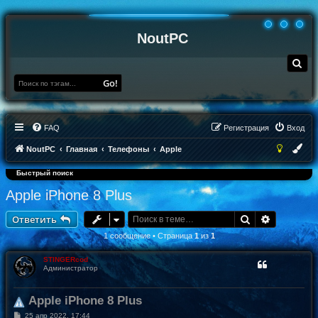
NoutPC
П
о
и
Go!
с
к
FAQ
Регистрация
Вход
NoutPC
Главная
Телефоны
Apple
Быстрый поиск
Apple iPhone 8 Plus
Поиск
Расширен
Ответить
1 сообщение • Страница
1
из
1
STINGERcod
Администратор
Apple iPhone 8 Plus
С
25 апр 2022, 17:44