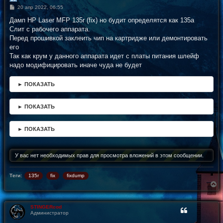
С
20 апр 2022, 06:55
о
о
Дамп HP Laser MFP 135r (fix) но будит определятся как 135a
б
Слит с рабочего аппарата.
щ
е
Перед прошивкой заклеить чип на картридже или демонтировать
н
его
и
е
Так как крум у данного аппарата идет с платы питания шлейф
надо модифицировать иначе чуда не будет
► ПОКАЗАТЬ
► ПОКАЗАТЬ
► ПОКАЗАТЬ
У вас нет необходимых прав для просмотра вложений в этом сообщении.
Теги:
135r
fix
fixdump
В
е
р
н
STINGERcod
у
Администратор
т