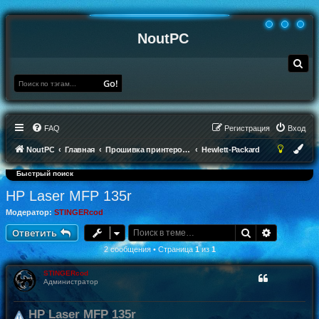
NoutPC
П
о
и
Go!
с
к
FAQ
Регистрация
Вход
NoutPC
Главная
Прошивка принтеров и МФУ
Hewlett-Packard
Быстрый поиск
HP Laser MFP 135r
Модератор:
STINGERcod
Поиск
Расширен
Ответить
2 сообщения • Страница
1
из
1
STINGERcod
Администратор
HP Laser MFP 135r