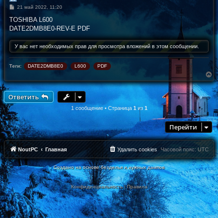
С
21 май 2022, 11:20
о
о
TOSHIBA L600
б
DATE2DMB8E0-REV-E PDF
щ
е
н
У вас нет необходимых прав для просмотра вложений в этом сообщении.
и
е
Теги:
DATE2DMB8E0
L600
PDF
В
е
р
н
Ответить
у
т
1 сообщение • Страница
1
из
1
ь
с
Перейти
я
к
н
а
NoutPC
Главная
Удалить cookies
Часовой пояс:
UTC
ч
а
Создано на основе безделья и нужных дампов
л
у
Конфиденциальность
|
Правила