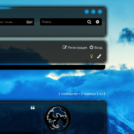
Поиск
Расширенный по
Go!
Регистрация
Вход
1 сообщение • Страница
1
из
1