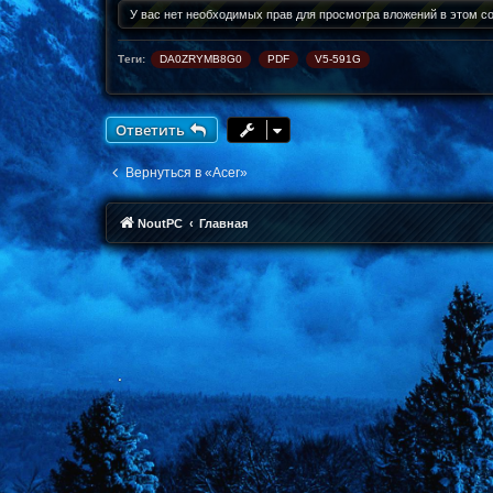
н
У вас нет необходимых прав для просмотра вложений в этом с
и
е
Теги:
DA0ZRYMB8G0
PDF
V5-591G
Ответить
Вернуться в «Acer»
NoutPC
Главная