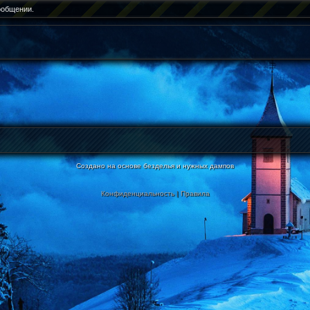
ообщении.
Создано на основе безделья и нужных дампов
Конфиденциальность
|
Правила