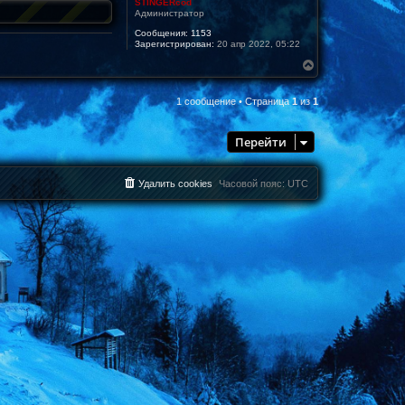
STINGERcod
Администратор
Сообщения:
1153
Зарегистрирован:
20 апр 2022, 05:22
В
е
р
1 сообщение • Страница
1
из
1
н
у
т
Перейти
ь
с
я
к
Удалить cookies
Часовой пояс:
UTC
н
а
ч
а
л
у