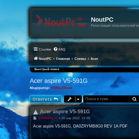
NoutPC
Регистрация пользователей в
Ссылки
FAQ
NoutPC
Главная
Схемы
Acer
Быстрый поиск
Acer aspire V5-591G
Модератор:
STINGERcod
Ответить
Acer aspire V5-591G
С
STINGERcod
»
20 апр 2022, 12:05
о
о
Acer aspire V5-591G, DA0ZRYMB8G0 REV 1A PDF
б
щ
е