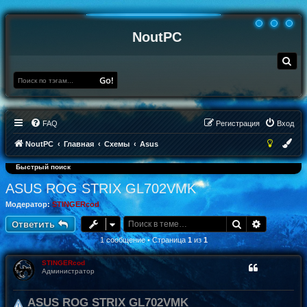
NoutPC
П
о
и
Go!
с
к
FAQ
Регистрация
Вход
NoutPC
Главная
Схемы
Asus
Быстрый поиск
ASUS ROG STRIX GL702VMK
Модератор:
STINGERcod
Поиск
Расширен
Ответить
1 сообщение • Страница
1
из
1
STINGERcod
Администратор
ASUS ROG STRIX GL702VMK