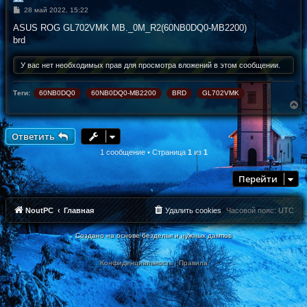
С
28 май 2022, 15:22
о
о
ASUS ROG GL702VMK MB._0M_R2(60NB0DQ0-MB2200)
б
brd
щ
е
н
У вас нет необходимых прав для просмотра вложений в этом сообщении.
и
е
Теги:
60NB0DQ0
60NB0DQ0-MB2200
BRD
GL702VMK
В
е
р
н
Ответить
у
т
1 сообщение • Страница
1
из
1
ь
с
Перейти
я
к
н
а
NoutPC
Главная
Удалить cookies
Часовой пояс:
UTC
ч
а
Создано на основе безделья и нужных дампов
л
у
Конфиденциальность
|
Правила