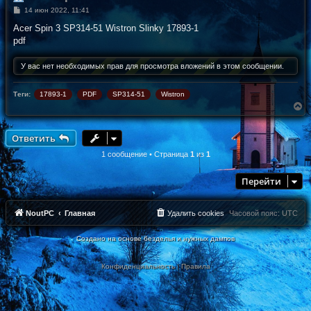
С
14 июн 2022, 11:41
о
о
Acer Spin 3 SP314-51 Wistron Slinky 17893-1
б
pdf
щ
е
н
У вас нет необходимых прав для просмотра вложений в этом сообщении.
и
е
Теги:
17893-1
PDF
SP314-51
Wistron
В
е
р
н
Ответить
у
т
1 сообщение • Страница
1
из
1
ь
с
Перейти
я
к
н
а
NoutPC
Главная
Удалить cookies
Часовой пояс:
UTC
ч
а
Создано на основе безделья и нужных дампов
л
у
Конфиденциальность
|
Правила