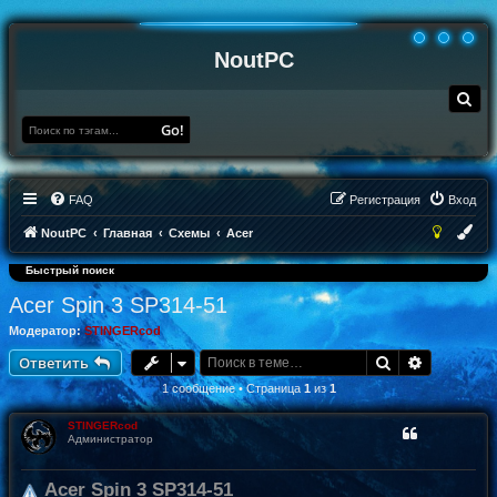
NoutPC
П
о
и
Go!
с
к
FAQ
Регистрация
Вход
NoutPC
Главная
Схемы
Acer
Быстрый поиск
Acer Spin 3 SP314-51
Модератор:
STINGERcod
Поиск
Расширен
Ответить
1 сообщение • Страница
1
из
1
STINGERcod
Администратор
Acer Spin 3 SP314-51