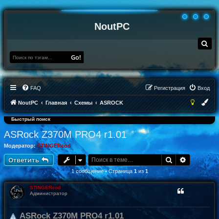
NoutPC
П
о
и
Go!
с
к
FAQ
Регистрация
Вход
NoutPC
Главная
Схемы
ASROCK
Быстрый поиск
ASRock Z370M PRO4 r1.01
Модератор:
STINGERcod
Поиск
Расширен
Ответить
1 сообщение • Страница
1
из
1
STINGERcod
Администратор
ASRock Z370M PRO4 r1.01