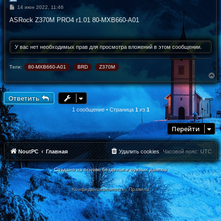
С
14 июн 2022, 11:46
о
о
ASRock Z370M PRO4 r1.01 80-MXB660-A01
б
щ
е
н
У вас нет необходимых прав для просмотра вложений в этом сообщении.
и
е
Теги:
80-MXB660-A01
BRD
Z370M
В
е
р
н
Ответить
у
т
1 сообщение • Страница
1
из
1
ь
с
Перейти
я
к
н
а
NoutPC
Главная
Удалить cookies
Часовой пояс:
UTC
ч
а
Создано на основе безделья и нужных дампов
л
у
Конфиденциальность
|
Правила