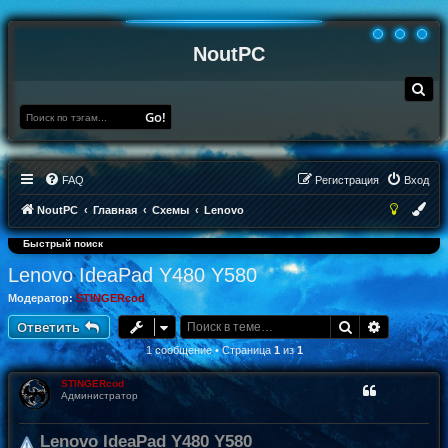
NoutPC
П
о
и
Go!
с
к
FAQ
Регистрация
Вход
NoutPC
Главная
Схемы
Lenovo
Быстрый поиск
Lenovo IdeaPad Y480 Y580
Модератор:
STINGERcod
Поиск
Расширен
Ответить
1 сообщение • Страница
1
из
1
STINGERcod
Администратор
Lenovo IdeaPad Y480 Y580