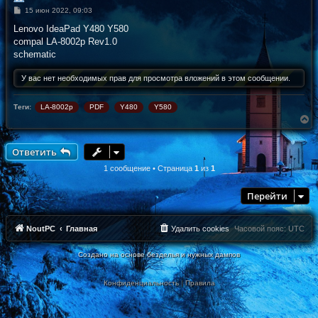
С
15 июн 2022, 09:03
о
о
Lenovo IdeaPad Y480 Y580
б
compal LA-8002p Rev1.0
щ
е
schematic
н
и
У вас нет необходимых прав для просмотра вложений в этом сообщении.
е
Теги:
LA-8002p
PDF
Y480
Y580
В
е
р
н
Ответить
у
т
1 сообщение • Страница
1
из
1
ь
с
Перейти
я
к
н
а
NoutPC
Главная
Удалить cookies
Часовой пояс:
UTC
ч
а
Создано на основе безделья и нужных дампов
л
у
Конфиденциальность
|
Правила