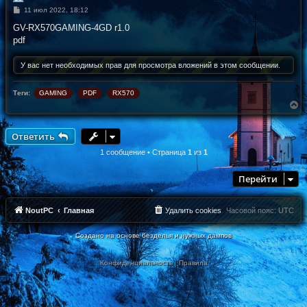
С
11 июл 2022, 18:12
о
о
GV-RX570GAMING-4GD r1.0
б
pdf
щ
е
н
У вас нет необходимых прав для просмотра вложений в этом сообщении.
и
е
Теги:
GAMING
PDF
RX570
В
е
р
н
Ответить
у
т
1 сообщение • Страница
1
из
1
ь
с
Перейти
я
к
н
а
NoutPC
Главная
Удалить cookies
Часовой пояс:
UTC
ч
а
Создано на основе безделья и нужных дампов
л
у
Конфиденциальность
|
Правила