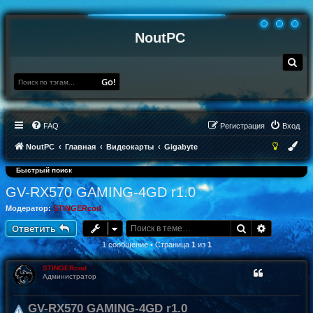
NoutPC
П
о
и
Go!
с
к
FAQ
Регистрация
Вход
NoutPC
Главная
Видеокарты
Gigabyte
Быстрый поиск
GV-RX570 GAMING-4GD r1.0
Модератор:
STINGERcod
Поиск
Расширен
Ответить
1 сообщение • Страница
1
из
1
STINGERcod
Администратор
GV-RX570 GAMING-4GD r1.0