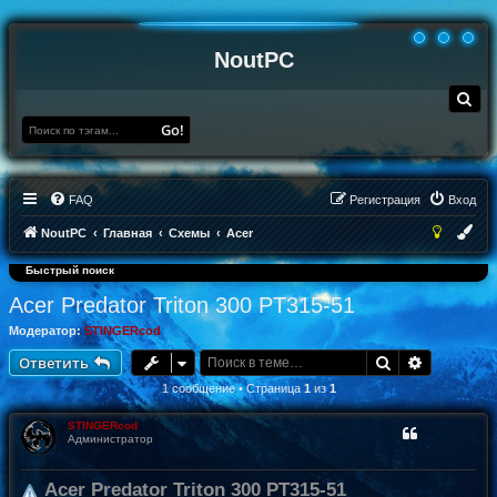
NoutPC
П
о
и
Go!
с
к
FAQ
Регистрация
Вход
NoutPC
Главная
Схемы
Acer
Быстрый поиск
Acer Predator Triton 300 PT315-51
Модератор:
STINGERcod
Поиск
Расширен
Ответить
1 сообщение • Страница
1
из
1
STINGERcod
Администратор
Acer Predator Triton 300 PT315-51