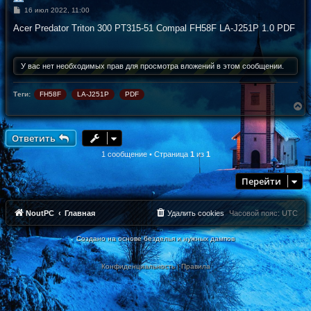
С
16 июл 2022, 11:00
о
о
Acer Predator Triton 300 PT315-51 Compal FH58F LA-J251P 1.0 PDF
б
щ
е
н
У вас нет необходимых прав для просмотра вложений в этом сообщении.
и
е
Теги:
FH58F
LA-J251P
PDF
В
е
р
н
Ответить
у
т
1 сообщение • Страница
1
из
1
ь
с
Перейти
я
к
н
а
NoutPC
Главная
Удалить cookies
Часовой пояс:
UTC
ч
а
Создано на основе безделья и нужных дампов
л
у
Конфиденциальность
|
Правила