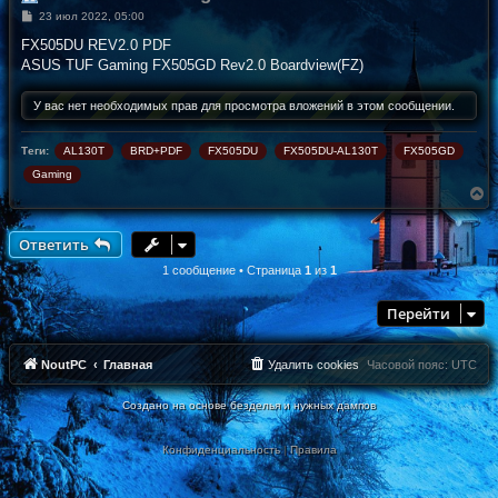
С
23 июл 2022, 05:00
о
о
FX505DU REV2.0 PDF
б
ASUS TUF Gaming FX505GD Rev2.0 Boardview(FZ)
щ
е
н
У вас нет необходимых прав для просмотра вложений в этом сообщении.
и
е
Теги:
AL130T
BRD+PDF
FX505DU
FX505DU-AL130T
FX505GD
Gaming
В
е
р
н
Ответить
у
т
1 сообщение • Страница
1
из
1
ь
с
Перейти
я
к
н
а
NoutPC
Главная
Удалить cookies
Часовой пояс:
UTC
ч
а
Создано на основе безделья и нужных дампов
л
у
Конфиденциальность
|
Правила