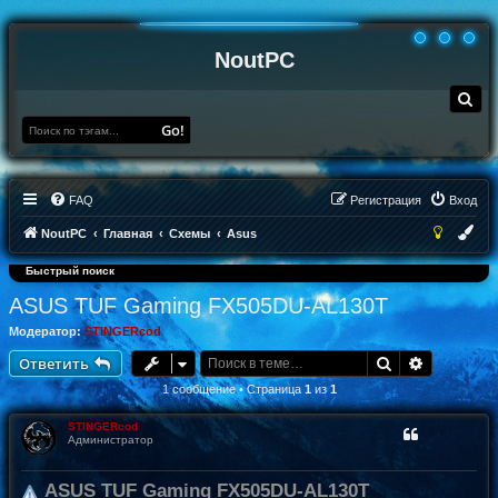
NoutPC
П
о
и
Go!
с
к
FAQ
Регистрация
Вход
NoutPC
Главная
Схемы
Asus
Быстрый поиск
ASUS TUF Gaming FX505DU-AL130T
Модератор:
STINGERcod
Поиск
Расширен
Ответить
1 сообщение • Страница
1
из
1
STINGERcod
Администратор
ASUS TUF Gaming FX505DU-AL130T