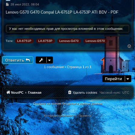
С
28 июл 2022, 08:04
о
о
Lenovo G570 G470 Compal LA-6751P LA-6753P ATI BDV - PDF
б
щ
е
н
У вас нет необходимых прав для просмотра вложений в этом сообщении.
и
е
Теги:
LA-6751P
LA-6753P
Lenovo-G470
Lenovo-G570
В
е
р
н
Ответить
у
т
1 сообщение • Страница
1
из
1
ь
с
Перейти
я
к
н
а
NoutPC
Главная
Удалить cookies
Часовой пояс:
UTC
ч
а
Создано на основе безделья и нужных дампов
л
у
Конфиденциальность
|
Правила