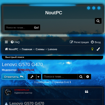
NoutPC
П
о
и
Go!
с
к
FAQ
Регистрация
Вход
NoutPC
Главная
Схемы
Lenovo
Быстрый поиск
Lenovo G570 G470
Модератор:
STINGERcod
Поиск
Расширен
Ответить
1 сообщение • Страница
1
из
1
STINGERcod
Администратор
Lenovo G570 G470