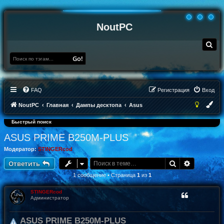
NoutPC
П
о
и
Go!
с
к
FAQ
Регистрация
Вход
NoutPC
Главная
Дампы десктопа
Asus
Быстрый поиск
ASUS PRIME B250M-PLUS
Модератор:
STINGERcod
Поиск
Расширен
Ответить
1 сообщение • Страница
1
из
1
STINGERcod
Администратор
ASUS PRIME B250M-PLUS