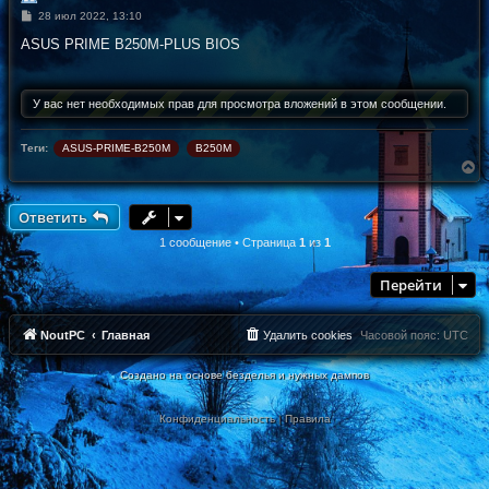
С
28 июл 2022, 13:10
о
о
ASUS PRIME B250M-PLUS BIOS
б
щ
е
н
У вас нет необходимых прав для просмотра вложений в этом сообщении.
и
е
Теги:
ASUS-PRIME-B250M
B250M
В
е
р
н
Ответить
у
т
1 сообщение • Страница
1
из
1
ь
с
Перейти
я
к
н
а
NoutPC
Главная
Удалить cookies
Часовой пояс:
UTC
ч
а
Создано на основе безделья и нужных дампов
л
у
Конфиденциальность
|
Правила