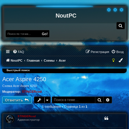
NoutPC
П
о
и
Go!
с
к
FAQ
Регистрация
Вход
NoutPC
Главная
Схемы
Acer
Быстрый поиск
Acer Aspire 4250
Схема Acer Aspire 4250
Модератор:
STINGERcod
Поиск
Расширен
Ответить
1 сообщение • Страница
1
из
1
STINGERcod
Администратор