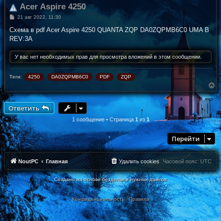
Acer Aspire 4250
С
21 авг 2022, 11:30
о
о
Схема в pdf Acer Aspire 4250 QUANTA ZQP DA0ZQPMB6C0 UMA B
б
REV:3A
щ
е
н
У вас нет необходимых прав для просмотра вложений в этом сообщении.
и
е
Теги:
4250
DA0ZQPMB6C0
PDF
ZQP
В
е
р
н
Ответить
у
т
1 сообщение • Страница
1
из
1
ь
с
Перейти
я
к
н
а
NoutPC
Главная
Удалить cookies
Часовой пояс:
UTC
ч
а
Создано на основе безделья и нужных дампов
л
у
Конфиденциальность
|
Правила